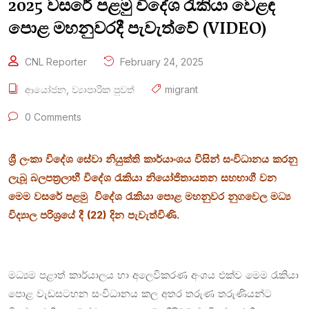
2025 වසරේ පළමු විදේශ රැකියා වෙළඳ
පොළ මහනුවරදී පැවැත්වේ (VIDEO)
CNL Reporter
February 24, 2025
ආයෝජන
,
ව්‍යාපාරික පුවත්
migrant
0 Comments
ශ්‍රී ලංකා විදේශ සේවා නියුක්ති කාර්යාංශය විසින් සංවිධානය කරනු
ලැබූ බලපත්‍රලාභී විදේශ රැකියා නියෝජිතායතන සහභාගී වන
මෙම වසරේ පළමු විදේශ රැකියා පොළ මහනුවර නුගවෙල මධ්‍ය
විද්‍යාල පරිශ්‍රයේ දී (22) දින පැවැත්විණි.
මධ්‍යම පළාත් කාර්යාලය හා අලෙවිකරණ අංශය එක්ව මෙම රැකියා
පොළ වැඩසටහන සංවිධානය කල අතර තරුණ තරුණියන්ට