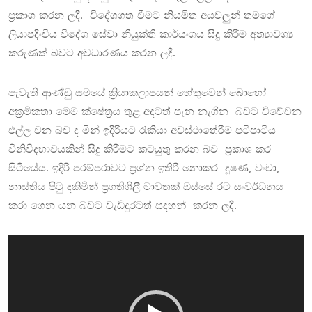
ප්‍රකාශ කරන ලදී. විදේශගත වීමට නියමිත අයවලුන් තමගේ
ලියාපදිංචිය විදේශ සේවා නියුක්ති කාර්යංශය සිදු කිරීම අත්‍යාවශ්‍ය
කරුණක් බවට අවධාරණය කරන ලදී.
පැවැති ආණ්ඩු සමයේ ක්‍රියාකලාපයන් හේතුවෙන් බොහෝ
අක්‍රමිකතා මෙම ක්ෂේත්‍රය තුළ අදටත් පැන නැගින බවට විවේචන
එල්ල වන බව ද මින් ඉදිරියට රැකියා අවස්ථාතේරීම් පටිපාටිය
විනිවිදභාවයකින් සිදු කිරීමට කටයුතු කරන බව ප්‍රකාශ කර
සිටියේය. ඉදිරි පරම්පරාවට ප්‍රශ්න ඉතිරි නොකර දූෂණ, වංචා,
නාස්තිය පිටු දකිමින් ප්‍රගතිශීලී මාවතක් ඔස්සේ රට සංවර්ධනය
කරා ගෙන යන බවට වැඩිදුරටත් සදහන් කරන ලදී.
Video
Player