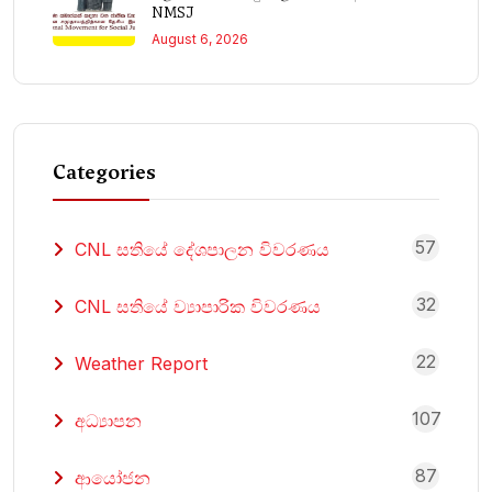
NMSJ
August 6, 2026
Categories
57
CNL සතියේ දේශපාලන විවරණය
32
CNL සතියේ ව්‍යාපාරික විවරණය
22
Weather Report
107
අධ්‍යාපන
87
ආයෝජන