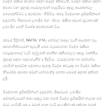
විදේශ රැකියා අවස්ථා සඳහා අයදුම් කිරීමටත්, විදේශ රැකියා සඳහා
අවශ්‍ය වන පුහුණු පාඨමාලාවන් හැදෑරීමට අදාළ ආයතනවල
මගපෙන්වීමට ද අවස්ථාව හිමිවිය. තවද විදේශගත ශ්‍රමිකයින්ගේ
දරුවන්ට ශිෂ්‍යාධාර ලබාදිම සහ ස්වයං රැකියා ආධාර ප්‍රධානයක්
ලබා දීම මෙහි විශේෂ අවස්ථාවක් විය.
රජයේ පිළිගත්, NAITA, VTA, හෝටල් පාසල වැනි ආයතන වල
සහභාගීත්වයෙන් පැවැති මෙම වැඩසටහන විදේශ රැකියා
වෙළඳපොලේ වැඩි ඉල්ලුමක් පවතින රැකියාවලට අදාළ වෘත්තිය
පුහුණු සඳහා බඳවාගැනීම් ද සිදුවිය. වැඩසටහන හා සම්බන්ධ
වෙමින් ආරාධිත දේශනය ඇමතූ විදේශ කටයුතු හා විදේශ රැකියා
නියෝජ්‍ය අමාත්‍ය අරුන් හේමචන්ද්‍ර මහතා මෙසේ අදහස් දක්වන
ලදී.
විදේශගත ශ්‍රමිකයින්ගේ දරුවන්ට ශිෂ්‍යාධාර ලබාදීම
සම්බන්ධයෙන් තමා සතුටු වන බවත් විදේශ ශ්‍රමිකයින් නැවත මව්‍
රටට පැමිණි පසු ද ඔවුන් ගැන වැඩි සැලකිල්ලක් දක්වන බවත්