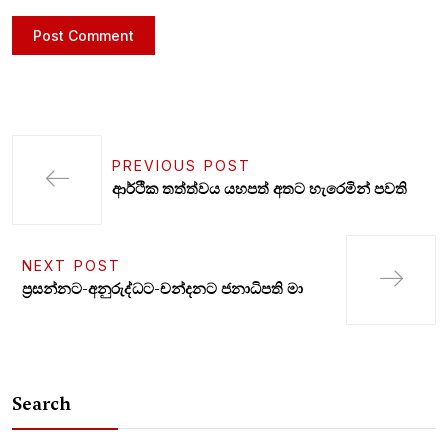
PREVIOUS POST
ආර්ථික තත්ත්වය යහපත් අතට හැරෙමින් පවති
NEXT POST
ප්‍රසන්නට-අනුරුද්ධට-චන්දනට ජනාධිපති මා
Search