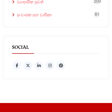
209
ව්‍යාපාරික පුවත්
81
සංචාරක සහ චාරිකා
SOCIAL