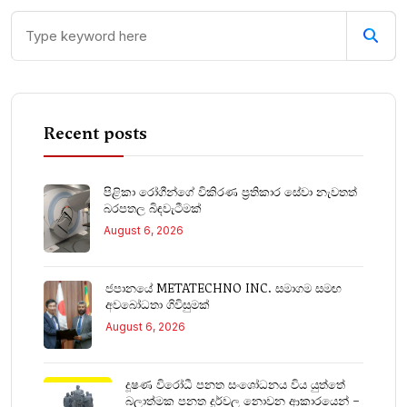
Recent posts
පිළිකා රෝගීන්ගේ විකිරණ ප්‍රතිකාර සේවා නැවතත්
බරපතල බිඳවැටීමක්
August 6, 2026
ජපානයේ METATECHNO INC. සමාගම සමඟ
අවබෝධතා ගිවිසුමක්
August 6, 2026
දූෂණ විරෝධී පනත සංශෝධනය විය යුත්තේ
බලාත්මක පනත දුර්වල නොවන ආකාරයෙන් –