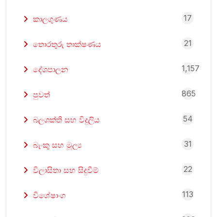
17
කාලගුණය
21
තොරතුරු තාක්ෂණය
1,157
දේශපාලන
865
පුවත්
54
බලශක්ති සහ විදුලිය
31
බැංකු සහ මූල්‍ය
22
විලාසිතා සහ සිදුවීම්
113
විශේෂාංග