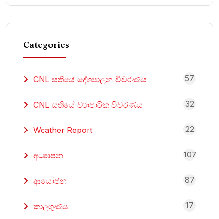
Categories
57
CNL සතියේ දේශපාලන විවරණය
32
CNL සතියේ ව්‍යාපාරික විවරණය
22
Weather Report
107
අධ්‍යාපන
87
ආයෝජන
17
කාලගුණය