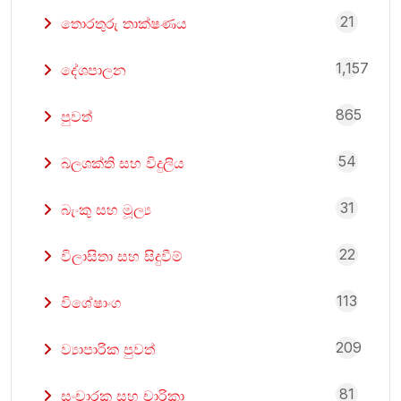
21
තොරතුරු තාක්ෂණය
1,157
දේශපාලන
865
පුවත්
54
බලශක්ති සහ විදුලිය
31
බැංකු සහ මූල්‍ය
22
විලාසිතා සහ සිදුවීම්
113
විශේෂාංග
209
ව්‍යාපාරික පුවත්
81
සංචාරක සහ චාරිකා