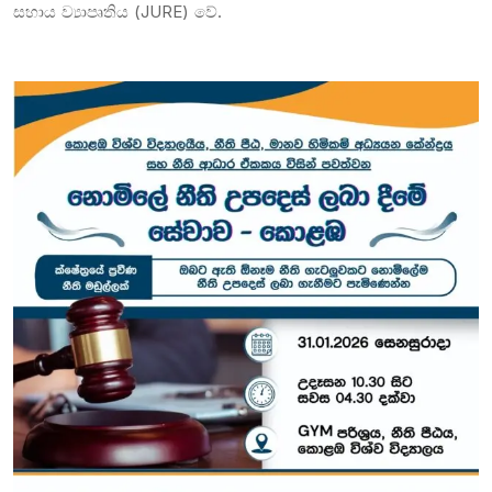
සහාය ව්‍යාපෘතිය (JURE) වේ.