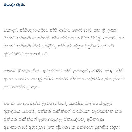
යොදා ඇත.
කොළඹ නීතිඥ සංගමය, නීති ආධාර කොමsසම සහ ශ්‍රී ලංකා
මානව හිමිකම් කොමිසම නියෝජනය කරමින් සිවිල්, අපරාධ සහ
මානව හිමිකම් නීතිය පිළිබඳ නීති ක්ෂේත්‍රයේ ප්‍රවිණයන් මේ
අවස්ථාවට සහභාගී වේ.
ඔබගේ ඕනෑම නීති ගැටලුවකට නීති උපදෙස් ලබාදීම, අදාළ නීති
ආයතන වෙත යොමු කිරීම මෙන්ම නීතිමය ලේඛණ ලබාගැනීමට
මඟ පෙන්වනු ඇත.
මේ සඳහා දායකත්ව ලබා‍‍දෙන්නේ, යු‍රෝපා සංගමයේ මූල්‍ය
අනුග්‍රහය යටතේ, එක්සත් ජාතින්ගේ සංවර්ධන වැඩසටහන සහ
එක්සත් ජාතීන්ගේ ළමා අරමුදල ඒකාබද්ධව, අධිකරණ
අමාත්‍යංශයේ අනුදැනුම මත ක්‍රියාත්මක කෙරෙන යුක්තිය සඳහා