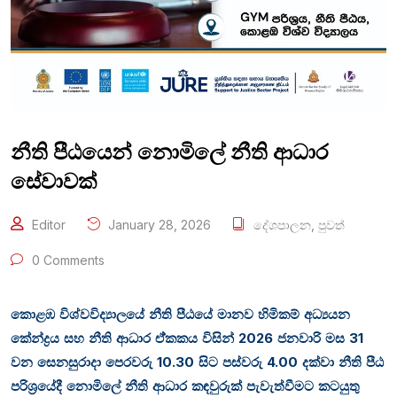
නීති පීඨයෙන් නොමිලේ නීති ආධාර
සේවාවක්
Editor
January 28, 2026
දේශපාලන
,
පුවත්
0 Comments
කොළඹ විශ්වවිද්‍යාලයේ නීති පීඨයේ මානව හිමිකම් අධ්‍යයන
කේන්ද්‍රය සහ නීති ආධාර ඒ්කකය විසින් 2026 ජනවාරි මස 31
වන සෙනසුරාදා පෙරවරු 10.30 සිට පස්වරු 4.00 දක්වා නීති පීඨ
පරිශ්‍රයේදී නොමිලේ නීති ආධාර කඳවුරුක් පැවැත්වීමට කටයුතු