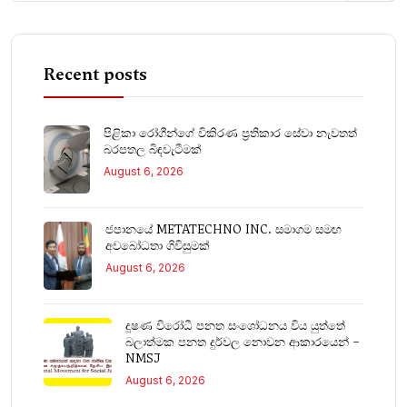
Recent posts
පිළිකා රෝගීන්ගේ විකිරණ ප්‍රතිකාර සේවා නැවතත්
බරපතල බිඳවැටීමක්
August 6, 2026
ජපානයේ METATECHNO INC. සමාගම සමඟ
අවබෝධතා ගිවිසුමක්
August 6, 2026
දූෂණ විරෝධී පනත සංශෝධනය විය යුත්තේ
බලාත්මක පනත දුර්වල නොවන ආකාරයෙන් –
NMSJ
August 6, 2026