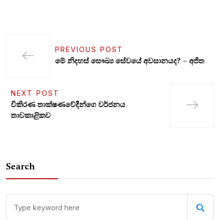
PREVIOUS POST
මේ නිදහස් සෞඛ්‍ය සේවයේ අවසානයද? – අජිත
NEXT POST
විකිරණ තාක්ෂණවේදීන්ගෙ වර්ජනය
තාවකාළිකව
Search