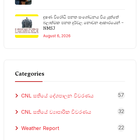
දූෂණ විරෝධී පනත සංශෝධනය විය යුත්තේ
බලාත්මක පනත දුර්වල නොවන ආකාරයෙන් –
NMSJ
August 6, 2026
Categories
57
CNL සතියේ දේශපාලන විවරණය
32
CNL සතියේ ව්‍යාපාරික විවරණය
22
Weather Report