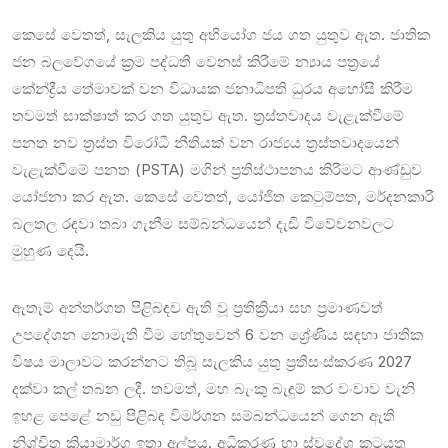
කෙසේ වෙතත්, සැලකිය යුතු අභියෝග ජය ගත යුතුව ඇත. ජාතික
ජන බලවේගයේ ක්‍රම පද්ධති වෙනස් කිරීමේ න්‍යාය පත්‍රයේ
කේන්ද්‍රීය තේමාවක් වන විධායක ජනාධිපති ධුරය අහෝසි කිරීම
තවමත් සාක්ෂාත් කර ගත යුතුව ඇත. ත්‍රස්තවාදය වැළැක්වීමේ
පනත නව ත්‍රස්ත විරෝධී නීතියක් වන රාජ්‍යය ත්‍රස්තවාදයෙන්
වැළැක්වීමේ පනත (PSTA) මගින් ප්‍රතිස්ථාපනය කිරීමට ආණ්ඩුව
යෝජනා කර ඇත. කෙසේ වෙතත්, යෝජිත කෙටුම්පත, මර්දනකාරී
බලතල රඳවා තබා ගැනීම සම්බන්ධයෙන් දැඩි විවේචනවලට
මුහුණ දෙයි.
ඇතැම් අන්තර්ගත පිළිබඳව ඇති වූ ප්‍රතික්‍රියා සහ ප්‍රමාණවත්
උපදේශන නොමැති වීම හේතුවෙන් 6 වන ශ්‍රේණිය සඳහා ජාතික
විෂය මාලාවට කරන්නට තිබූ සැලකිය යුතු ප්‍රතිසංස්කරණ 2027
දක්වා කල් තබන ලදී. තවමත්, මහ බැංකු බැඳුම් කර වංචාව වැනි
ඉහළ පෙළේ නඩු පිළිබඳ විමර්ශන සම්බන්ධයෙන් ගෙන ඇති
නිශ්චිත ක්‍රියාමාර්ග ඉතා අල්පය. අධිකරණ හා ස්වදේශ කටයුතු