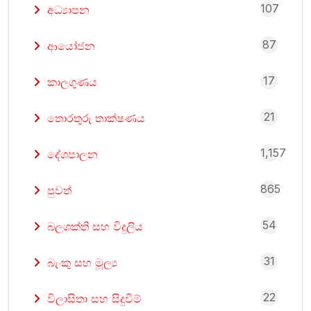
107
අධ්‍යාපන
87
ආයෝජන
17
කාලගුණය
21
තොරතුරු තාක්ෂණය
1,157
දේශපාලන
865
පුවත්
54
බලශක්ති සහ විදුලිය
31
බැංකු සහ මූල්‍ය
22
විලාසිතා සහ සිදුවීම්