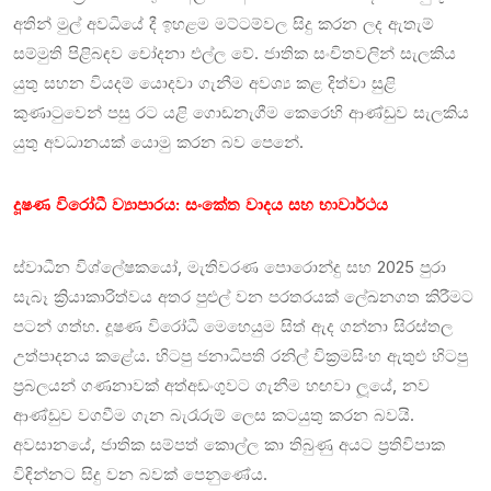
අතින් මුල් අවධියේ දී ඉහළම මට්ටම්වල සිදු කරන ලද ඇතැම්
සම්මුති පිළිබඳව චෝදනා එල්ල වේ. ජාතික සංචිතවලින් සැලකිය
යුතු සහන වියදම් යොදවා ගැනීම අවශ්‍ය කළ දිත්වා සුළි
කුණාටුවෙන් පසු රට යළි ගොඩනැගීම කෙරෙහි ආණ්ඩුව සැලකිය
යුතු අවධානයක් යොමු කරන බව පෙනේ.
දූෂණ විරෝධී ව්‍යාපාරය: සංකේත වාදය සහ භාවාර්ථය
ස්වාධීන විශ්ලේෂකයෝ, මැතිවරණ පොරොන්දු සහ 2025 පුරා
සැබෑ ක්‍රියාකාරිත්වය අතර පුළුල් වන පරතරයක් ලේඛනගත කිරීමට
පටන් ගත්හ. දූෂණ විරෝධී මෙහෙයුම සිත් ඇද ගන්නා සිරස්තල
උත්පාදනය කළේය. හිටපු ජනාධිපති රනිල් වික්‍රමසිංහ ඇතුළු හිටපු
ප්‍රබලයන් ගණනාවක් අත්අඩංගුවට ගැනීම හඟවා ලූයේ, නව
ආණ්ඩුව වගවීම ගැන බැරෑරුම් ලෙස කටයුතු කරන බවයි.
අවසානයේ, ජාතික සම්පත් කොල්ල කා තිබුණු අයට ප්‍රතිවිපාක
විඳින්නට සිදු වන බවක් පෙනුණේය.