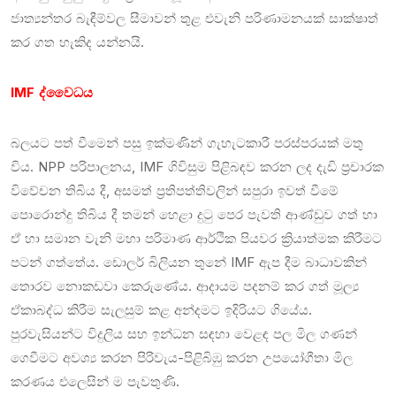
ජාත්‍යන්තර බැඳීම්වල සීමාවන් තුළ එවැනි පරිණාමනයක් සාක්ෂාත්
කර ගත හැකිද යන්නයි.
IMF ද්වෛධය
බලයට පත් වීමෙන් පසු ඉක්මණින් ගැහැටකාරී පරස්පරයක් මතු
විය. NPP පරිපාලනය, IMF ගිවිසුම පිළිබඳව කරන ලද දැඩි ප්‍රචාරක
විවේචන තිබිය දී, අසමත් ප්‍රතිපත්තිවලින් සපුරා ඉවත් වීමේ
පොරොන්දු තිබිය දී තමන් හෙළා දුටු පෙර පැවති ආණ්ඩුව ගත් හා
ඒ හා සමාන වැනි මහා පරිමාණ ආර්ථික පියවර ක්‍රියාත්මක කිරීමට
පටන් ගත්තේය. ඩොලර් බිලියන තුනේ IMF ඇප දීම බාධාවකින්
තොරව නොකඩවා කෙරුණේය. ආදායම පදනම් කර ගත් මූල්‍ය
ඒකාබද්ධ කිරීම සැලසුම් කළ අන්දමට ඉදිරියට ගියේය.
පුරවැසියන්ට විදුලිය සහ ඉන්ධන සඳහා වෙළඳ පල මිල ගණන්
ගෙවීමට අවශ්‍ය කරන පිරිවැය-පිළිබිඹු කරන උපයෝගීතා මිල
කරණය එලෙසින් ම පැවතුණි.