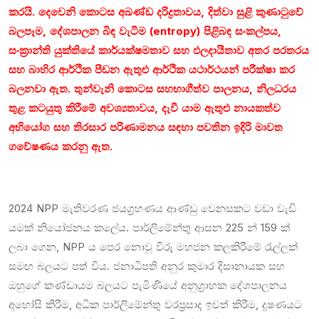
කරයි. දෙවෙනි කොටස අඛණ්ඩ දරිද්‍රතාවය, දිත්වා සුළි කුණාටුවේ
බලපෑම, දේශපාලන බිඳ වැටීම (entropy) පිළිබඳ සංකල්පය,
සංක්‍රාන්ති යුක්තියේ කාර්යක්ෂමතාව සහ ඵලදායීතාව අතර පරතරය
සහ බාහිර ආර්ථික පීඩන ඇතුළු ආර්ථික යථාර්ථයන් පරීක්ෂා කර
බලනවා ඇත. තුන්වැනි කොටස සහභාගීත්ව පාලනය, නිලධරය
තුළ කටයුතු කිරීමේ අවශ්‍යතාවය, දැවී යාම ඇතුළු නායකත්ව
අභියෝග සහ තිරසාර පරිණාමනය සඳහා පවතින ඉදිරි මාවත
ගවේෂණය කරනු ඇත.
2024 NPP මැතිවරණ ජයග්‍රහණය ආණ්ඩු වෙනසකට වඩා වැඩි
යමක් නියෝජනය කලේය. පාර්ලිමේන්තු ආසන 225 න් 159 ක්
ලබා ගෙන, NPP ය පෙර නොවූ විරූ මහජන කලකිරීමේ රැල්ලක්
සමඟ බලයට පත් විය. ජනාධිපති අනුර කුමාර දිසානායක සහ
ඔහුගේ කණ්ඩායම බලයට පැමිණියේ අනුග්‍රාහක දේශපාලනය
අහෝසි කිරීම, අධික පාර්ලිමේන්තු වරප්‍රසාද ඉවත් කිරීම, දූෂණයට