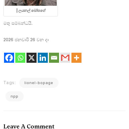
| ලයනල් බෝපගේ
මතු සම්බන්ධයි.
2026 ජනවාරි 26 වන දා
Tags:
lionel-bopage
npp
Leave A Comment