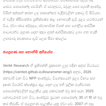
මාවතක් හැඩ ගන්වන්නට අතීතයෙන් තීරණාත්මක ලෙස බිඳී
යාමට පොරොන්දු වෙමිනි. ඒ වෙනුවට, ඔවුහු පෙර පැවති ආණ්ඩු
විසින් අත්සන් කරන ලද ජාත්‍යන්තර බැඳීම්වලින් කොටු වී සිටියහ.
ඒ බැඳීම් කිසිසේත්ම ප්‍රතික්ෂේප කළ නොහැකි දැඩි මූල්‍ය යථාර්ථයන්
විය. ඒවා ණය අර්බුදය, ස්වාභාවික විපත් සහ ගෝලීය ආර්ථික
බාධාවන්ට මුහුණ දෙන කුඩා දූපත් ආර්ථිකයකට ලබා ගත හැකි
උපාමාරු අවකාශය දැඩි ලෙස සීමා කලේය.
ජයග්‍රහණ සහ නොනිමි අභියෝග
Verité Research හි ප්‍රතිපත්ති ප්‍රකාශන ලුහු බඳින අනුර මීටරයට
(https://veriteit.github.io/Anurameter-eng/) අනුව, 2026
ජනවාරි වන විට NPP ආණ්ඩුව, විශේෂයෙන් මූල්‍ය විනය සහ
දූෂණ විරෝධී ක්ෂේත්‍රය තුළ දෙන ලද එහි මූලික මැතිවරණ
පොරොන්දුවලින් සැලකිය යුතු කොටසක් ඉටු කර ඇත. 2025
නොවැම්බර් වන විට, ආණ්ඩුව ප්‍රධාන පොරොන්දු 30 න් 10 ක් ඉටු
කර තිබුණි. ඒ ජයග්‍රහණ සැලකිය යුතු ඒවා වේ. 2007 න් පසු