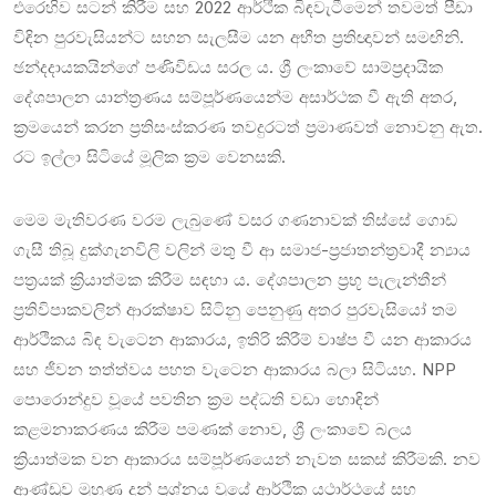
එරෙහිව සටන් කිරීම සහ 2022 ආර්ථික බිඳවැටීමෙන් තවමත් පීඩා
විඳින පුරවැසියන්ට සහන සැලසීම යන අභීත ප්‍රතිඥාවන් සමඟිනි.
ඡන්දදායකයින්ගේ පණිවිඩය සරල ය. ශ්‍රී ලංකාවේ සාම්ප්‍රදායික
දේශපාලන යාන්ත්‍රණය සම්පූර්ණයෙන්ම අසාර්ථක වී ඇති අතර,
ක්‍රමයෙන් කරන ප්‍රතිසංස්කරණ තවදුරටත් ප්‍රමාණවත් නොවනු ඇත.
රට ඉල්ලා සිටියේ මූලික ක්‍රම වෙනසකි.
මෙම මැතිවරණ වරම ලැබුණේ වසර ගණනාවක් තිස්සේ ගොඩ
ගැසී තිබූ දුක්ගැනවිලි වලින් මතු වී ආ සමාජ-ප්‍රජාතන්ත්‍රවාදී න්‍යාය
පත්‍රයක් ක්‍රියාත්මක කිරීම සඳහා ය. දේශපාලන ප්‍රභූ පැලැන්තීන්
ප්‍රතිවිපාකවලින් ආරක්ෂාව සිටිනු පෙනුණු අතර පුරවැසියෝ තම
ආර්ථිකය බිඳ වැටෙන ආකාරය, ඉතිරි කිරීම් වාෂ්ප වී යන ආකාරය
සහ ජීවන තත්ත්වය පහත වැටෙන ආකාරය බලා සිටියහ. NPP
පොරොන්දුව වූයේ පවතින ක්‍රම පද්ධති වඩා හොඳින්
කළමනාකරණය කිරීම පමණක් නොව, ශ්‍රී ලංකාවේ බලය
ක්‍රියාත්මක වන ආකාරය සම්පූර්ණයෙන් නැවත සකස් කිරීමකි. නව
ආණ්ඩුව මුහුණ දුන් ප්‍රශ්නය වූයේ ආර්ථික යථාර්ථයේ සහ