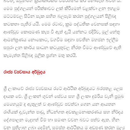
බවත්, ඔවුන්ගේ ක්‍රියාකාරකම් විමර්ශනය කර නොමැති බවත් ය.
මෙම පුද්ගලයන් පරීක්ෂාවට ලක් කිරීමෙන් වළක්වා ලන ඉහළම
මට්ටම්වල සිටින සැක සහිත බලපෑම් කරන පුද්ගලයන් පිළිබඳ
කටකතා පැතිර යයි. මෙම රටාව, ක්‍රම පද්ධතික වෙනසක් සඳහා
ආණ්ඩුව කොපමණ කැප වී ඇත් දැයි යන්නට එදිරිව, මුල් හේතු
ආමන්ත්‍රණය නොකොට, වගවීම සඳහා පවතින මහජන ඉල්ලීම
සපුරා ලන කාර්ය සාධන කටයුතුවල නිරත වීමට ආණ්ඩුවේ ඇති
කැමැත්ත පිළිබඳ මූලික ප්‍රශ්න මතු කරයි.
රාජ්‍ය ව්‍යවසාය අර්බුදය
ශ්‍රී ලංකාවේ රාජ්‍ය ව්‍යවසාය රටේ ආර්ථික අර්බුදයට බරපතළ ලෙස
දායක වේ. ශ්‍රී ලංකන් ගුවන් සේවය සහ ශ්‍රී ලංකා දුම්රිය වැනි ප්‍රමුඛ
මෙහෙයුම් ද ඇතුලත් ව ආණ්ඩුව පවත්වා ගෙන යන ආයතන
රාශියක් දැවැන්ත පාඩු, නිධන්ගත අවකළමනාකරණය සහ නිර්දය
දේශපාලන මැදහත් වීම් හා සමාන වචන බවට පත්ව ඇත. හීන
වන ප්‍රතිලාභ ලබා දෙමින්, සමස්ත ආර්ථිකය ම අඩපණ කරන මූල්‍ය