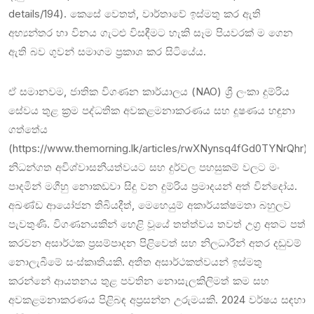
details/194). කෙසේ වෙතත්, වාර්තාවේ ඉස්මතු කර ඇති
අභ්‍යන්තර හා විනය ගැට‍ළු විසඳීමට හැකි සෑම පියවරක් ම ගෙන
ඇති බව ගුවන් සමාගම ප්‍රකාශ කර සිටියේය.
ඒ සමානවම, ජාතික විගණන කාර්යාලය (NAO) ශ්‍රී ලංකා දුම්රිය
සේවය තුළ ක්‍රම පද්ධතික අවකළමනාකරණය සහ දූෂණය හඳුනා
ගත්තේය
(https://www.themorning.lk/articles/rwXNynsq4fGd0TYNrQhr).
නිධන්ගත අවිශ්වාසනීයත්වයට සහ දුර්වල පහසුකම් වලට මං
පාදමින් මගීහු නොකඩවා සිදු වන දුම්රිය ප්‍රමාදයන් අත් වින්දෝය.
අඛණ්ඩ ආයෝජන තිබියදීත්, මෙහෙයුම් අකාර්යක්ෂමතා බහුලව
පැවතුණි. විගණනයකින් හෙළි වූයේ තත්ත්වය තවත් උග්‍ර අතට පත්
කරවන අසාර්ථක ප්‍රසම්පාදන පිළිවෙත් සහ නිලධාරීන් අතර දඬුවම්
නොලැබීමේ සංස්කෘතියකි. අතීත අසාර්ථකත්වයන් ඉස්මතු
කරන්නේ ආයතනය තුළ පවතින නොසැලකිලිමත් කම සහ
අවකළමනාකරණය පිළිබඳ අප්‍රසන්න උරුමයකි. 2024 වර්ෂය සඳහා