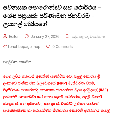
වෙනසක පොරොන්දුව සහ යථාර්ථය –
ශේෂ පත්‍රයක්: පරිණාමන ජනවරම –
ලයනල් බෝපගේ
Editor
January 27, 2026
දේශපාලන
,
විශේෂාංග
lionel-bopage
,
npp
0 Comments
පළමුවන කොටස
මෙම ලිපිය කොටස් තුනකින් සමන්විත වේ. පළමු කොටස ශ්‍රී
ලංකාවේ ජාතික ජන බලවේගයේ (NPP) මැතිවරණ වරම,
මැතිවරණ පොරොන්දු නොතකා ජාත්‍යන්තර මූල්‍ය අරමුදලේ (IMF)
ප්‍රතිපත්ති නොකඩවා කර ගෙන යෑමේ පරස්පරය, පළමු වසරේ
ජයග්‍රහණ සහ අභියෝග, සහ දූෂණ විරෝධී උත්සාහයන්ගේ
සංකේතාත්මක හා හරයාත්මක ස්වභාවය කෙරෙහි අවධානය යොමු