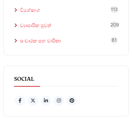
113
විශේෂාංග
209
ව්‍යාපාරික පුවත්
81
සංචාරක සහ චාරිකා
SOCIAL