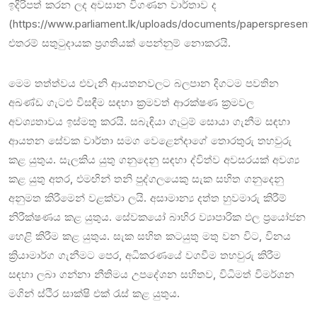
ඉදිරිපත් කරන ලද අවසාන විගණන වාර්තාව ද
(https://www.parliament.lk/uploads/documents/paperspresent
එතරම් සතුටුදායක ප්‍රගතියක් පෙන්නුම් නොකරයි.
මෙම තත්ත්වය එවැනි ආයතනවලට බලපාන දිගටම පවතින
අඛණ්ඩ ගැට‍ළු විසඳීම සඳහා ක්‍රමවත් ආරක්ෂණ ක්‍රමවල
අවශ්‍යතාවය ඉස්මතු කරයි. සබැඳියා ගැටුම් සොයා ගැනීම සඳහා
ආයතන සේවක වාර්තා සමග වෙළෙන්දාගේ තොරතුරු තහවුරු
කළ යුතුය. සැලකිය යුතු ගනුදෙනු සඳහා ද්විත්ව අවසරයක් අවශ්‍ය
කළ යුතු අතර, එමඟින් තනි පුද්ගලයෙකු සැක සහිත ගනුදෙනු
අනුමත කිරීමෙන් වළක්වා ලයි. අසාමාන්‍ය දත්ත හුවමාරු කිරීම්
නිරීක්ෂණය කළ යුතුය. සේවකයෝ බාහිර ව්‍යාපාරික ඵල ප්‍රයෝජන
හෙළි කිරීම කළ යුතුය. සැක සහිත කටයුතු මතු වන විට, විනය
ක්‍රියාමාර්ග ගැනීමට පෙර, අධිකරණයේ වගවීම තහවුරු කිරීම
සඳහා ලබා ගන්නා නීතිමය උපදේශන සහිතව, විධිමත් විමර්ශන
මගින් ස්ථිර සාක්ෂි එක් රැස් කළ යුතුය.