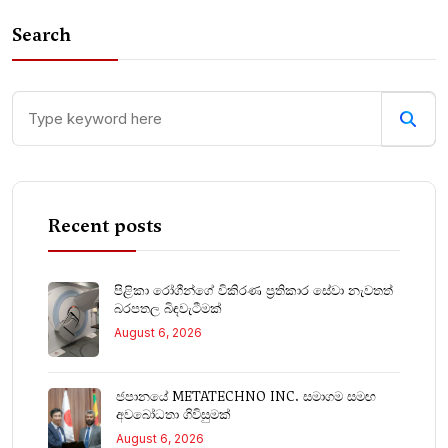
Search
Recent posts
පිළිකා රෝගීන්ගේ විකිරණ ප්‍රතිකාර සේවා නැවතත්
බරපතල බිඳවැටීමක්
August 6, 2026
ජපානයේ METATECHNO INC. සමාගම සමඟ
අවබෝධතා ගිවිසුමක්
August 6, 2026