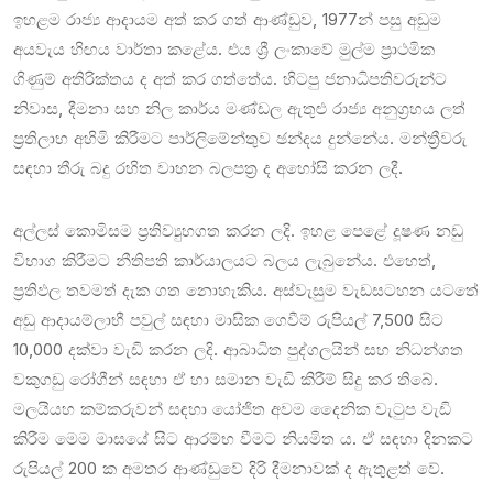
ඉහළම රාජ්‍ය ආදායම අත් කර ගත් ආණ්ඩුව, 1977න් පසු අඩුම
අයවැය හිඟය වාර්තා කළේය. එය ශ්‍රී ලංකාවේ මුල්ම ප්‍රාථමික
ගිණුම් අතිරික්තය ද අත් කර ගත්තේය. හිටපු ජනාධිපතිවරුන්ට
නිවාස, දීමනා සහ නිල කාර්ය මණ්ඩල ඇතුළු රාජ්‍ය අනුග්‍රහය ලත්
ප්‍රතිලාභ අහිමි කිරීමට පාර්ලිමේන්තුව ඡන්දය දුන්නේය. මන්ත්‍රීවරු
සඳහා තීරු බදු රහිත වාහන බලපත්‍ර ද අහෝසි කරන ලදී.
අල්ලස් කොමිසම ප්‍රතිව්‍යුහගත කරන ලදි. ඉහළ පෙළේ දූෂණ නඩු
විභාග කිරීමට නීතිපති කාර්යාලයට බලය ලැබුනේය. එහෙත්,
ප්‍රතිඵල තවමත් දැක ගත නොහැකිය. අස්වැසුම වැඩසටහන යටතේ
අඩු ආදායම්ලාභී පවුල් සඳහා මාසික ගෙවීම් රුපියල් 7,500 සිට
10,000 දක්වා වැඩි කරන ලදි. ආබාධිත පුද්ගලයින් සහ නිධන්ගත
වකුගඩු රෝගීන් සඳහා ඒ හා සමාන වැඩි කිරීම් සිදු කර තිබේ.
මලයියහ කම්කරුවන් සඳහා යෝජිත අවම දෛනික වැටුප වැඩි
කිරීම මෙම මාසයේ සිට ආරම්භ වීමට නියමිත ය. ඒ සඳහා දිනකට
රුපියල් 200 ක අමතර ආණ්ඩුවේ දිරි දීමනාවක් ද ඇතුළත් වේ.