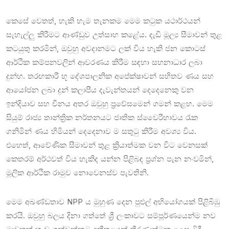
කෙසේ වෙතත්, හැකි හැම තැනකම මෙම කටුක යථාර්ථයන්
සැහැල්ලු කිරීමට ආණ්ඩුව උත්සාහ කළේය. දැඩි මූල්‍ය සීමාවන් තුළ
කටයුතු කරමින්, ඔවුහු අවදානමට ලක් විය හැකි ජන කොටස්
ආර්ථික කම්පනවලින් ආවරණය කිරීම සඳහා සහනාධාර ලබා
දුන්හ. තරඟකාරී භූ දේශපාලනික අපේක්ෂාවන් සහිතව ණය සහ
ආයෝජන ලබා දුන් කලාපීය දැවැන්තයන් දෙදෙනෙකු වන
ඉන්දියාව සහ චීනය අතර ඔවුහු ප්‍රවේසමෙන් ගමන් කළහ. මෙම
සියුම් රාජ්‍ය තාන්ත්‍රික නර්තනයට ජාතික ස්වෛරීභාවය රැක
ගනිමින් ණය හිමියන් දෙදෙනාව ම සතුටු කිරීම අවශ්‍ය විය.
එහෙත්, ආවේණික සීමාවන් තුළ ක්‍රියාත්මක වන විට වෙනසක්
කෙතරම් අර්ථවත් විය හැකිද යන්න පිළිබඳ ප්‍රශ්න පැන නංවමින්,
මූලික ආර්ථික රාමුව නොවෙනස්ව පැවතිනි.
මෙම අඛණ්ඩතාව NPP ය මුහුණ දෙන පුළුල් අභියෝගයක් පිළිබිඹු
කරයි. ඔවුහු බලය දිනා ගත්තේ ශ්‍රී ලංකාවට සම්පූර්ණයෙන්ම නව