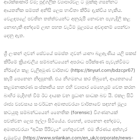
ආරක්ෂාකාරී වීම; පුද්ගලික ව්‍යාපාරවල ට මුක්කු ගසන්නට
ආයතනික සම්පත් අනිසි ලෙස භාවිතා කිරීම දැක්විය හැකිය.
වෙළඳපළේ පවතින තත්ත්වයන්ට අනුරූපී නොවන පැහැදිලි කළ
නොහැකි අන්දමේ ලාභ පහත වැටීම් මූල්‍යමය අවදානම් පෙන්වා
දෙනු ඇත.
ශ්‍රී ලංකන් ගුවන් සේවයේ සමස්ත ගුවන් යානා බළඇණිය යලි සකස්
කිරීමේ ක්‍රියාවලිය සම්බන්ධයෙන් අපරාධ පරීක්ෂණ පැවැත්වීමට
නිර්දේශ කළ වැලිඅමුණ වාර්තාව (https://tinyurl.com/bdzcpr67)
කැපී පෙනෙන නිදසුනකි. එය නිගමනය කර තිබුනේ, ආයතනයේ
කළමනාකරණ සංස්කෘතිය සහ එහි ව්‍යාපාර මෙහෙයුම් වෙත කරන
බාහිර මැදිහත් වීම් ඊට දායක වන ප්‍රධාන සාධක බව යි. එකල සිටි
රාජ්‍ය ව්‍යවසාය සංවර්ධන අමාත්‍යවරයා වාර්තාවේ සඳහන් මූල්‍ය
කටයුතු සම්බන්ධයෙන් නෛතික (forensic) විගණනයක්
පවත්වන ලෙස ඉල්ලා සිටියේය. එහෙත්, පෙනෙන අන්දමට,
අමාත්‍යවරයා “අධික පිරිවැය” හේතුවෙන් එම තීරණය අත්හැර
දැමුවේය (https://www.srilankan.com/en_uk/corporate/news-