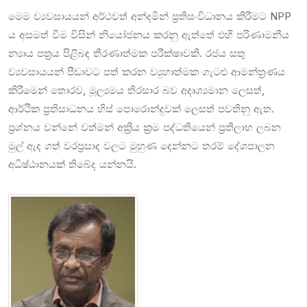
මෙම ව්‍යවසායයන් අර්ථවත් අන්දමින් ප්‍රතිසංවිධානය කිරීමට NPP
ය අසමත් වීම විසින් නියෝජනය කරනු ඇත්තේ එහි පරිණාමනීය
න්‍යාය පත්‍රය පිළිබඳ තීරණාත්මක පරීක්ෂාවකි. රජය සතු
ව්‍යවසායයන් පීඩාවට පත් කරන ව්‍යුහාත්මක ගැට‍ළු ආමන්ත්‍රණය
කිරීමෙන් තොරව, මූල්‍යමය තිරසාර බව අදෘශ්‍යමාන ලෙසත්,
ආර්ථික ප්‍රතිසාධනය හිස් පොරොන්දුවක් ලෙසත් පවතිනු ඇත.
ප්‍රශ්නය වන්නේ වත්මන් අක්‍රිය ක්‍රම පද්ධතියෙන් ප්‍රතිලාභ ලබන
මුල් ඇද ගත් වරප්‍රසාද වලට මුහුණ දෙන්නට තරම් දේශපාලන
අධිෂ්ඨානයක් තිබේද යන්නයි.