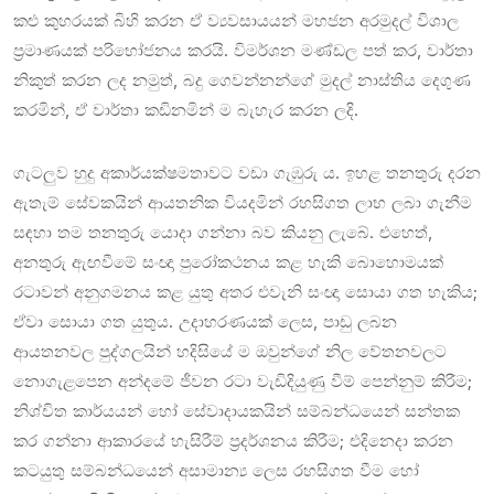
කළු කුහරයක් බිහි කරන ඒ ව්‍යවසායයන් මහජන අරමුදල් විශාල
ප්‍රමාණයක් පරිභෝජනය කරයි. විමර්ශන මණ්ඩල පත් කර, වාර්තා
නිකුත් කරන ලද නමුත්, බදු ගෙවන්නන්ගේ මුදල් නාස්තිය දෙගුණ
කරමින්, ඒ වාර්තා කඩිනමින් ම බැහැර කරන ලදි.
ගැටලුව හුදු අකාර්යක්ෂමතාවට වඩා ගැඹුරු ය. ඉහළ තනතුරු දරන
ඇතැම් සේවකයින් ආයතනික වියදමින් රහසිගත ලාභ ලබා ගැනීම
සඳහා තම තනතුරු යොදා ගන්නා බව කියනු ලැබේ. එහෙත්,
අනතුරු ඇඟවීමේ සංඥා පුරෝකථනය කළ හැකි බොහොමයක්
රටාවන් අනුගමනය කළ යුතු අතර එවැනි සංඥා සොයා ගත හැකිය;
ඒවා සොයා ගත යුතුය. උදාහරණයක් ලෙස, පාඩු ලබන
ආයතනවල පුද්ගලයින් හදිසියේ ම ඔවුන්ගේ නිල වේතනවලට
නොගැළපෙන අන්දමේ ජීවන රටා වැඩිදියුණු වීම් පෙන්නුම් කිරීම;
නිශ්චිත කාර්යයන් හෝ සේවාදායකයින් සම්බන්ධයෙන් සන්තක
කර ගන්නා ආකාරයේ හැසිරීම් ප්‍රදර්ශනය කිරීම; එදිනෙදා කරන
කටයුතු සම්බන්ධයෙන් අසාමාන්‍ය ලෙස රහසිගත වීම හෝ