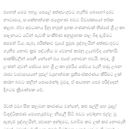
එහෙත් මෙම ඉහළ පෙළේ අත්අඩංගුවට ගැනීම් බොහෝ දුරට
නාට්‍යමය, සංකේතාත්මක ජයග්‍රහණ බවට විචාරකයෝ තර්ක
කළහ. ඒවා අවධානය දිනූ නමුත් දශක ගණනාවක් තිස්සේ ශ්‍රී ලංකා
පාලනයට යටින් පැවති සංකීර්ණ අනුග්‍රාහක ජාල බිඳ දැමීමට
අසමත් විය. සැබෑ පරීක්ෂාව වූයේ ප්‍රමුඛ පුද්ගලයින් අත්අඩංගුවට
ගැනීම නොව ක්‍රම පද්ධතිය ම වෙනස් කරනු ලැබේවිද යන්නයි.
සාක්ෂිවලින් පෙනී යන්නේ එය එසේ නොවන බවයි. තවද, ශ්‍රී
ලංකන් ගුවන් සේවය සහ ශ්‍රී ලංකා දුම්රිය සේවය වැනි පාඩු ලබන
රාජ්‍ය ව්‍යවසායයන් පුළුල් ව්‍යුහාත්මක ප්‍රතිසංස්කරණය කිරීමට ලක්
කරන බවට කලින් පොරොන්දු වුවද, ඒ ආයතන පෙර පරිද්දෙන්
දිගටම ක්‍රියාත්මක වේ.
ඊටත් වඩා සිත කලඹන කාරණය වන්නේ, කළු සල්ලි සහ මුදල්
විශුද්ධිකරණ මෙහෙයුම්වල නියැලී සිටි බවට චෝදනා එල්ල වූ
ඇතැම් පුද්ගලයින්, පවසන අන්දමට, වගවීම කට ලක් කර නොමැති