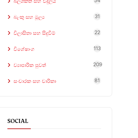
54
බලශක්ති සහ විදුලිය
31
බැංකු සහ මූල්‍ය
22
විලාසිතා සහ සිදුවීම්
113
විශේෂාංග
209
ව්‍යාපාරික පුවත්
81
සංචාරක සහ චාරිකා
SOCIAL