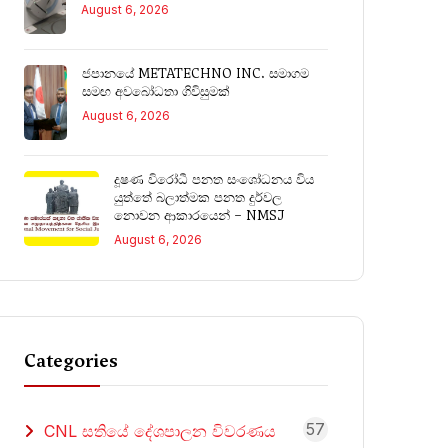
August 6, 2026
ජපානයේ METATECHNO INC. සමාගම
සමඟ අවබෝධතා ගිවිසුමක්
August 6, 2026
දූෂණ විරෝධී පනත සංශෝධනය විය
යුත්තේ බලාත්මක පනත දුර්වල
නොවන ආකාරයෙන් – NMSJ
August 6, 2026
Categories
57
CNL සතියේ දේශපාලන විවරණය