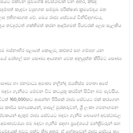
සයට එක්වන සුවිශේෂී අවස්ථාවක් වන අතර, කිසිදු
ම්පත් කැඳවා ව්‍යුහගත සම්මුඛ පරීක්ෂණ ක්‍රමවේදය මත
ෙස ඉතිහාසගත වේ. මෙය රාජ්‍ය සේවයේ විනිවිදභාවය,
ේදය තවදුරටත් ශක්තිමත් කරන ආදර්ශමත් පියවරක් ලෙස සැලකිය
ායම බස්නාහිර පළාතේ කොළඹ, කළුතර සහ ගම්පහ යන
 රජයේ රෝහල් සහ සෞඛ්‍ය ආයතන වෙත අනුයුත්ත කිරීමට සෞඛ්‍ය
 සෞඛ්‍ය හා ජනමාධ්‍ය අමාත්‍ය නලින්ද ජයතිස්ස මහතා අපේ
 බඳවා ගැනීමට මේවන විට කටයුතු කරමින් සිටින බව පැවසීය.
වනවිටත් 160,000කට ආසන්න පිරිසක් රාජ්‍ය සේවයට එක් කරගෙන
ය කාර්ය සහායකයන්, පාසල් මුරකරුවන්, ශ්‍රී ලංකා ගමනාගමන
ේවකයන් ඇතුළු රාජ්‍ය සේවයට බඳවා ගැනීම් බොහෝ අවස්ථාවල
අමාත්‍යවරයා එම බඳවා ගැනීම් සඳහා ප්‍රදේශයේ මන්ත්‍රීවරුන් සහ
්‍රමවේදයක් බවට පත්ව තිබූ අතර, ඒ හේතුවෙන් රාජ්‍ය සේවය තුළ