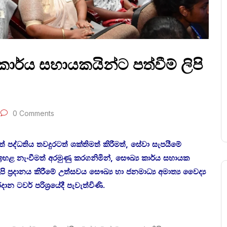
කාර්ය සහායකයින්ට පත්වීම් ලිපි
0 Comments
් පද්ධතිය තවදුරටත් ශක්තිමත් කිරීමත්, සේවා සැපයීමේ
හළ නැංවීමත් අරමුණු කරගනිමින්, සෞඛ්‍ය කාර්ය සහායක
ප්‍රදානය කිරීමේ උත්සවය සෞඛ්‍ය හා ජනමාධ්‍ය අමාත්‍ය වෛද්‍ය
න ටවර් පරිශ්‍රයේදී පැවැත්විණි.