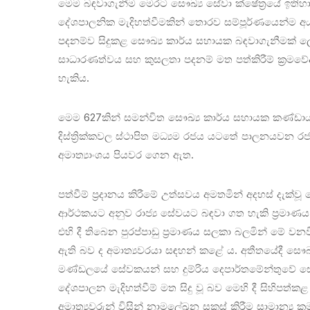
මෙම බඳවාගැනීම මෙරට සෞඛ්‍ය සේවා ක්ෂේත්‍රයේ ඉතිහා
දේශපාලනික මැදිහත්වීමකින් තොරව සම්පූර්ණයෙන්ම අයදු
පදනම්ව සිදුකළ සෞඛ්‍ය කාර්ය සහායක බඳවාගැනීමක් ල
සාධාරණත්වය සහ කුසලතා පදනම් මත පත්කිරීම් ක්‍රමව
හැකිය.
මෙම 627කින් සමන්විත සෞඛ්‍ය කාර්ය සහායක කණ්ඩ
දිස්ත්‍රික්කවල ස්ථාපිත මධ්‍යම රජය යටතේ පාලනයවන
අමාත්‍යාංශය පියවර ගෙන ඇත.
පත්වීම් ප්‍රදානය කිරීමේ උත්සවය අමතමින් අදහස් දැක්වූ
ආර්ථකයට අනුව රාජ්‍ය සේවයට බඳවා ගත හැකි ප්‍රමාණය
එහි දී තිබෙන පුරප්පාඩු ප්‍රමාණය සලකා බලමින් මේ 
ඇති බව ද අමාත්‍යවරයා සඳහන් කළේ ය. අතීතයේදී සෞඛ්‍
මණ්ඩලයේ සේවකයන් සහ දුම්රිය දෙපාර්තමේන්තුවේ ස
දේශපාලන මැදිහත්වීම් මත සිදු වූ බව මෙහි දී සිහිපත්කළ 
අමාත්‍යවරුන් විසින් නාමලේඛන සකස් කිරීම සාමාන්‍ය ක