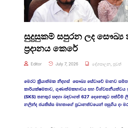
සුදුසුකම් සපුරන ලද සෞඛ්‍ය 
ප්‍රදානය කෙරේ
Editor
July 7, 2026
දේශපාලන
,
පුවත්
මෙරට ක්‍රියාත්මක නිදහස් සෞඛ්‍ය සේවාවේ මානව සම්පත
කාර්යක්ෂමතාව, ගුණාත්මකභාවය සහ විශ්වසනීයත්වය ඉ
(SKS) තනතුර සඳහා බඳවාගත් 627 දෙනෙකුට පත්වීම් ලිපි 
නලින්ද ජයතිස්ස මහතාගේ ප්‍රධානත්වයෙන් පසුගිය දා මරදා