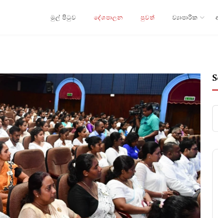
මුල් පිටුව
දේශපාලන
පුවත්
ව්‍යාපාරික
S