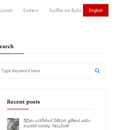
English
අධ්‍යාපන
විශේෂාංග
විලාසිතා සහ සිදුවීම්
earch
Recent posts
පිළිකා රෝගීන්ගේ විකිරණ ප්‍රතිකාර සේවා
නැවතත් බරපතල බිඳවැටීමක්