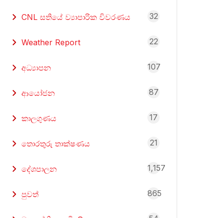
32
CNL සතියේ ව්‍යාපාරික විවරණය
22
Weather Report
107
අධ්‍යාපන
87
ආයෝජන
17
කාලගුණය
21
තොරතුරු තාක්ෂණය
1,157
දේශපාලන
865
පුවත්