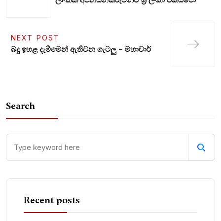
ලාංකික අපනයනකරුවන්ට ශ්‍රී ලංකා එක්ස්පෝ
NEXT POST
බදු ඉහළ දැමීමෙන් ඇතිවන ගැටලු – මහාචාර්
Search
Recent posts