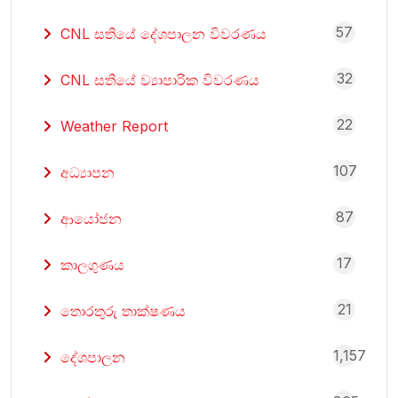
57
CNL සතියේ දේශපාලන විවරණය
32
CNL සතියේ ව්‍යාපාරික විවරණය
22
Weather Report
107
අධ්‍යාපන
87
ආයෝජන
17
කාලගුණය
21
තොරතුරු තාක්ෂණය
1,157
දේශපාලන