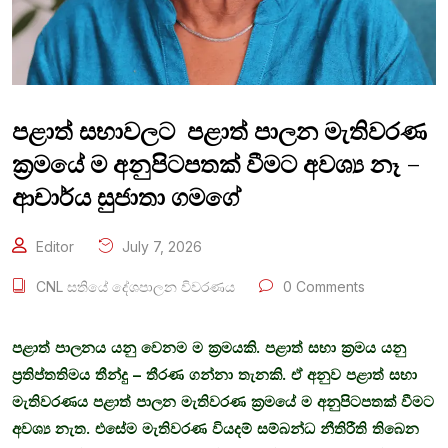
පළාත් සභාවලට පළාත් පාලන මැතිවරණ
ක්‍රමයේ ම අනුපිටපතක් වීමට අවශ්‍ය නෑ –
ආචාර්ය සුජාතා ගමගේ
Editor
July 7, 2026
CNL සතියේ දේශපාලන විවරණය
0 Comments
පළාත් පාලනය යනු වෙනම ම ක්‍රමයකි. පළාත් සභා ක්‍රමය යනු
ප්‍රතිප්තතිමය තීන්දු – තීරණ ගන්නා තැනකි. ඒ අනුව පළාත් සභා
මැතිවරණය පළාත් පාලන මැතිවරණ ක්‍රමයේ ම අනුපිටපතක් වීමට
අවශ්‍ය නැත. එසේම මැතිවරණ වියදම් සම්බන්ධ නීතිරීති තිබෙන