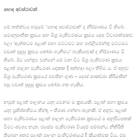
හොඳ අවස්ථාවක්
මේ තත්ත්වය හමුවේ ‘හොඳ අවස්ථාවක්’ ද නිර්මාණය වී තිබේ.
සමානුපාතික ක්‍රමය සහ මිශ්‍ර මැතිවරණය ක්‍රමය දෙස විචාරාත්මකව
බලා ‘ඇත්තටම පළාත් සභා මට්ටමට සහ පාර්ලිමේන්තු මට්ටමට
වඩාත් සුදුසු ක්‍රමය තෝරා ගැනීමට’ හැකියාවක් ද නිර්මාණය වී
තිබේ. ඊට හේතුව වන්නේ මේ වන විට මිශ්‍ර මැතිවරණ ක්‍රමය
පළාත් පාලන මැතිවරණ දෙකක දී අත්හදා බලා තිබීම ය. ඒ අනුව
මිශ්‍ර මැතිවරණ ක්‍රමයේ පවතින ගුණ – දොස් සාකච්ඡා කිරීමකින්
පසු වඩාත් සුදුසු ක්‍රමය තෝරා ගත හැකිය.
නමුත් පළාත් පාලනය යනු වෙනම ම ක්‍රමයකි. පළාත් සභා ක්‍රමය
යනු ප්‍රතිප්තතිමය තීන්දු – තීරණ ගන්නා තැනකි. ඒ අනුව පළාත්
සභා මැතිවරණය පළාත් පාලන මැතිවරණ ක්‍රමයේ ම අනුපිටපතක්
වීමට අවශ්‍ය නැත. එසේම මැතිවරණ වියදම් සම්බන්ධ නීතිරීති
තිබෙන අතර පළාත් පාලන මැතිවරණයේ දී ක්‍රියාත්මක විය. එම