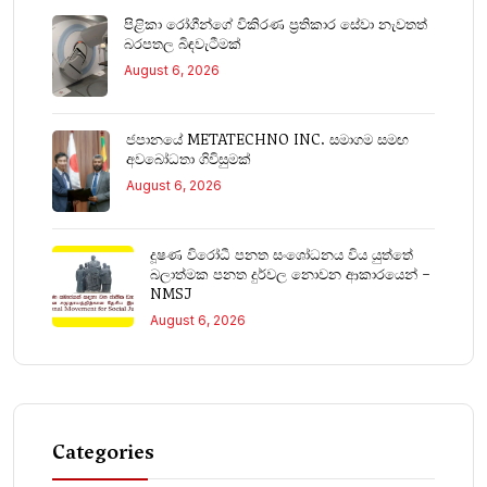
පිළිකා රෝගීන්ගේ විකිරණ ප්‍රතිකාර සේවා නැවතත්
බරපතල බිඳවැටීමක්
August 6, 2026
ජපානයේ METATECHNO INC. සමාගම සමඟ
අවබෝධතා ගිවිසුමක්
August 6, 2026
දූෂණ විරෝධී පනත සංශෝධනය විය යුත්තේ
බලාත්මක පනත දුර්වල නොවන ආකාරයෙන් –
NMSJ
August 6, 2026
Categories