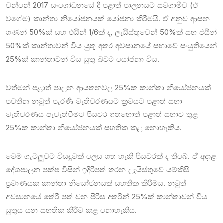
වන්නේ 2017 සංශෝධනයේ දී පළාත් පාලනයට සමගාමීව (ඒ
වගේම) කාන්තා නියෝජනයක් යෝජනා කිරීමයි. ඒ අනුව ආසන
ගණන් 50%ක් සහ එයින් 1/6ක් ද, ලැයිස්තුවෙන් 50%ක් සහ එයින්
50%ක් කාන්තාවන් විය යුතු අතර අවසානයේ සභාවේ සංයුතියෙන්
25%ක් කාන්තාවන් විය යුතු බවට යෝජනා විය.
වත්මන් පළාත් පාලන ආයතනවල 25%ක කාන්තා නියෝජනයක්
පවතින නමුත් පැරණි මැතිවරණයට ක්‍රමයට පළාත් සභා
මැතිවරණය පැවැත්වීමට පියවර ගතහොත් පළාත් සභාව තුළ
25%ක කාන්තා නියෝජනයක් සහතික කළ නොහැකිය.
මෙම ගැටලුවට විසඳුමක් ලෙස ගත හැකි පියවරක් ද තිබේ. ඒ අදාළ
දේශපාලන පක්ෂ විසින් ඉදිරිපත් කරන ලැයිස්තුවේ යම්කිසි
ප්‍රමාණයක කාන්තා නියෝජනයක් සහතික කිරීමය. නමුත්
අවසානයේ තේරී පත් වන පිරිස අතරින් 25%ක් කාන්තාවන් විය
යුතුය යන සහතික කිරීම කළ නොහැකිය.