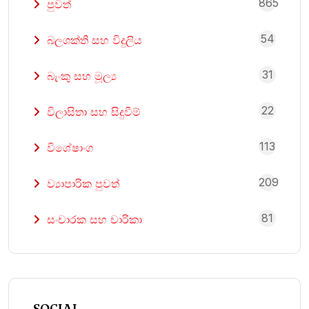
865
පුවත්
54
බලශක්ති සහ විදුලිය
31
බැංකු සහ මූල්‍ය
22
විලාසිතා සහ සිදුවීම්
113
විශේෂාංග
209
ව්‍යාපාරික පුවත්
81
සංචාරක සහ චාරිකා
SOCIAL