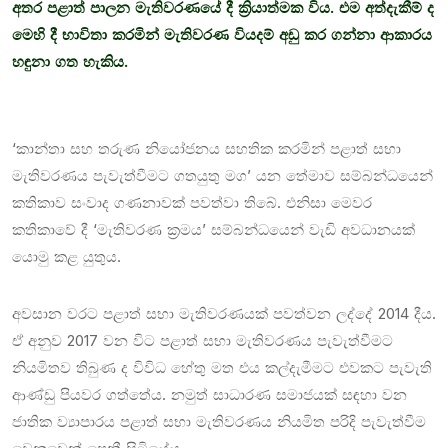
අතර පළාත් පාලන මැතිවරණයේ දී ක්‍රියාත්මක විය. එම අත්දැකීම් ද
මෙහි දී භාවිතා කරමින් මැතිවරණ වියදම් අඩු කර ගන්නා ආකාරය
හඳුනා ගත හැකිය.
‘කාන්තා සහ තරුණ නියෝජනය සහතික කරමින් පළාත් සභා
මැතිවරණය පැවැත්වීමට ගතයුතු මග’ යන තේමාව සම්බන්ධයෙන්
කතිකාව සංවාද ගණනාවක් පවත්වා තිබේ. එනිසා මෙවර
කතිකාවේ දී ‘මැතිවරණ ක්‍රමය’ සම්බන්ධයෙන් වැඩි අවධානයක්
යොමු කළ යුතුය.
අවසාන වරට පළාත් සභා මැතිවරණයක් පවත්වන ලද්දේ 2014 දීය.
ඒ අනුව 2017 වන විට පළාත් සභා මැතිවරණය පැවැත්වීමට
නියමිතව තිබුණ ද විවිධ හේතු මත එය කල්දැමීමට එවකට පැවැති
ආණ්ඩු පියවර ගත්තේය. නමුත් සාධාරණ සමාජයක් සඳහා වන
ජාතික ව්‍යාපාරය පළාත් සභා මැතිවරණය නියමිත පරිදි පැවැත්වීම