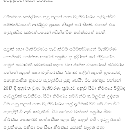
වෙනුවෙන් පෙනී සිටියේය.
වර්තමාන සන්දර්භය තුළ පළාත් සභා මැතිවරණය පැවැත්වීම
සම්බන්ධයෙන් ආණ්ඩුව ප්‍රකාශ නිකුත් කර තිබේ. එහෙත් එය
පැවැත්වීම සම්බන්ධයෙන් අවිනිශ්චිත තත්ත්වයක් පවතී.
පළාත් සභා මැතිවරණය පැවැත්වීම සම්බන්ධයෙන් මැතිවරණ
කොමිසම යෝජනා හතරක් පසුගිය දා ඉදිරිපත් කර තිබුණේය.
නමුත් සාධාරණ සමාජයක් සඳහා වන ජාතික ව්‍යාපාරයේ ස්ථාවරය
වන්නේ පළාත් සභා මැතිවරණය ‘වහාම කලින් පැවති ක්‍රමයටම,
සමානුපාතික ක්‍රමයට පැවැත්විය යුතු බවයි’. ඊට හේතුව වන්නේ
2017 දී අනුමත වුණ මැතිවරණ ක්‍රමයට අනුව සීමා නිර්ණය පිළිබඳ
ගැටලුවක් පැවතීමය. සීමා නිර්ණය සම්බන්ධ ගැටලුවක් උද්ගත
වීම යනු පළාත් සභා මැතිවරණය කල් දැමීමක් බව මේ වන විට
පැහැදිලි වී ඇති කරුණකි. ඊට හේතුව වන්නේ පසුගිය සීමා
නිර්ණය කොතරම් තාක්ෂණික ලෙස සිදු කළත් එහි ගැටලු රැසක්
පැවතීමය. එනිසා එම සීමා නිර්ණය යටතේ පළාත් සභා