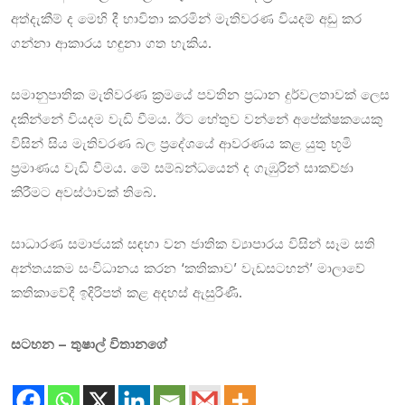
අත්දැකීම් ද මෙහි දී භාවිතා කරමින් මැතිවරණ වියදම් අඩු කර
ගන්නා ආකාරය හඳුනා ගත හැකිය.
සමානුපාතික මැතිවරණ ක්‍රමයේ පවතින ප්‍රධාන දුර්වලතාවක් ලෙස
දකින්නේ වියදම වැඩි වීමය. ඊට හේතුව වන්නේ අපේක්ෂකයෙකු
විසින් සිය මැතිවරණ බල ප්‍රදේශයේ ආවරණය කළ යුතු භූමි
ප්‍රමාණය වැඩි වීමය. මේ සම්බන්ධයෙන් ද ගැඹුරින් සාකච්ඡා
කිරීමට අවස්ථාවක් තිබේ.
සාධාරණ සමාජයක් සඳහා වන ජාතික ව්‍යාපාරය විසින් සෑම සති
අන්තයකම සංවිධානය කරන ‘කතිකාව’ වැඩසටහන්’ මාලාවේ
කතිකාවේදී ඉදිරිපත් කළ අදහස් ඇසුරිණී.
සටහන – තුෂාල් විතානගේ