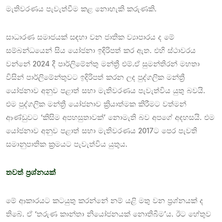
මැතිවරණය පැවැත්වීම කළ නොහැකි කරුණකි.
සාධාරණ සමාජයක් සඳහා වන ජාතික ව්‍යාපාරය ද මේ
සම්බන්ධයෙන් සිය යෝජනා ඉදිරිපත් කර ඇත. එහි ස්ථාවරය
වන්නේ 2024 දී පාර්ලිමේන්තු මන්ත්‍රී එම්.ඒ සුමන්තිරන් මහතා
විසින් පාර්ලිමේන්තුවට ඉදිරිපත් කරන ලද පුද්ගලික මන්ත්‍රී
යෝජනාව අනුව පළාත් සභා මැතිවරණය පැවැත්විය යුතු බවයි.
එම පුද්ගලික මන්ත්‍රී යෝජනාව ක්‍රියාත්මක කිරීමට වත්මන්
ආණ්ඩුවට ‘කිසිම අපහසුතාවක්’ නොමැති බව අපගේ අදහසයි. එම
යෝජනාව අනුව පළාත් සභා මැතිවරණය 2017ට පෙර පැවති
සමානුපාතික ක්‍රමයට පැවැත්විය යුතුය.
තවත් ප්‍රශ්නයක්
මේ ආකාරයට කටයුතු කරන්නේ නම් යළි මතු වන ප්‍රශ්නයක් ද
තිබේ. ඒ ‘තරුණ කාන්තා නියෝජනයක් නොතිබීම’ය. ඊට හේතුව