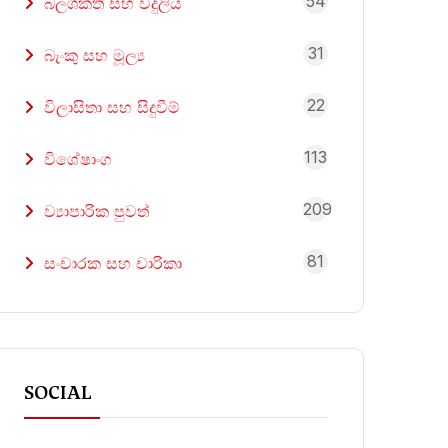
54
බලශක්ති සහ විදුලිය
31
බැංකු සහ මූල්‍ය
22
විලාසිතා සහ සිදුවීම්
113
විශේෂාංග
209
ව්‍යාපාරික පුවත්
81
සංචාරක සහ චාරිකා
SOCIAL